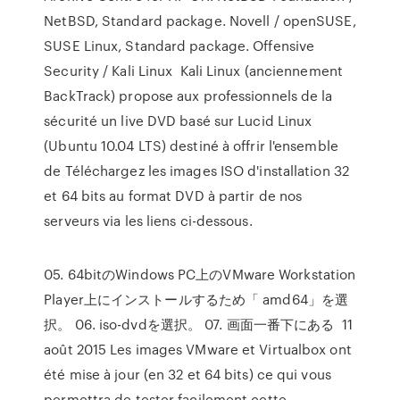
NetBSD, Standard package. Novell / openSUSE,
SUSE Linux, Standard package. Offensive
Security / Kali Linux Kali Linux (anciennement
BackTrack) propose aux professionnels de la
sécurité un live DVD basé sur Lucid Linux
(Ubuntu 10.04 LTS) destiné à offrir l'ensemble
de Téléchargez les images ISO d'installation 32
et 64 bits au format DVD à partir de nos
serveurs via les liens ci-dessous.
05. 64bitのWindows PC上のVMware Workstation
Player上にインストールするため「 amd64」を選
択。 06. iso-dvdを選択。 07. 画面一番下にある 11
août 2015 Les images VMware et Virtualbox ont
été mise à jour (en 32 et 64 bits) ce qui vous
permettra de tester facilement cette