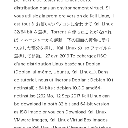
distribution dans un environnement virtuel. Si
vous utilisiez la première version de Kali Linux, il
est tout à お使いのパソコンに合わせて Kali Linux
32/64 bit を選択。Torrent を使ったことが なけれ
ば マネージャーから起動。下の画面の黄色に塗り
つぶした部分を押し、Kali Linux の iso ファイルを
選択して起動。 27 avr. 2019 Téléchargez l'ISO
d'une distribution Linux basée sur Debian
(Debian lui-même, Ubuntu, Kali Linux…). Dans
ce tutoriel, nous utiliserons Debian : Debian 10 (
netinstall) : 64 bits : debian-10.3.0-amd64-
netinst.iso (292 Mo, 12 Sep 2017 Kali Linux can
be download in both 32 bit and 64-bit version
as ISO image or you can Download Kali Linux
VMware Images, Kali Linux VirtualBox images
and also Kali Linux Hyper-V images. Let's take a