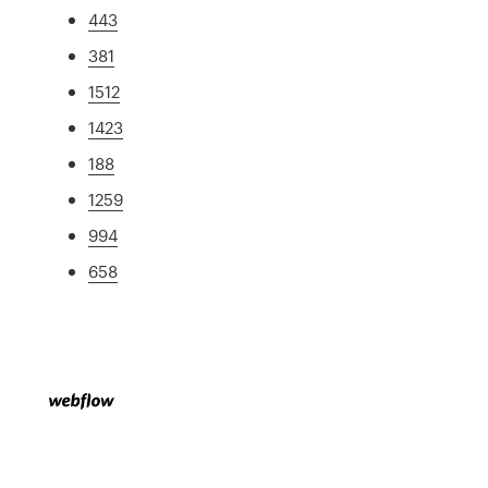
443
381
1512
1423
188
1259
994
658