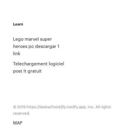
Learn
Lego marvel super
heroes pc descargar 1
link
Telechargement logiciel
post it gratuit
© 2019 https://bestsoftsixkjfiy.netlify.app, Inc. All rights
reserved.
MAP