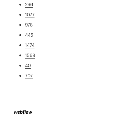
296
1077
978
445
1474
1568
40
707