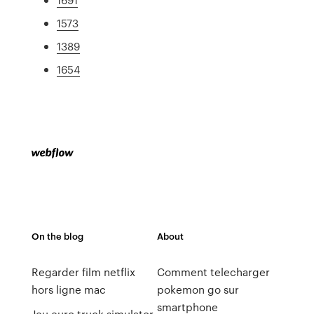
1573
1389
1654
On the blog
About
Regarder film netflix
Comment telecharger
hors ligne mac
pokemon go sur
smartphone
Jeu euro truck simulator