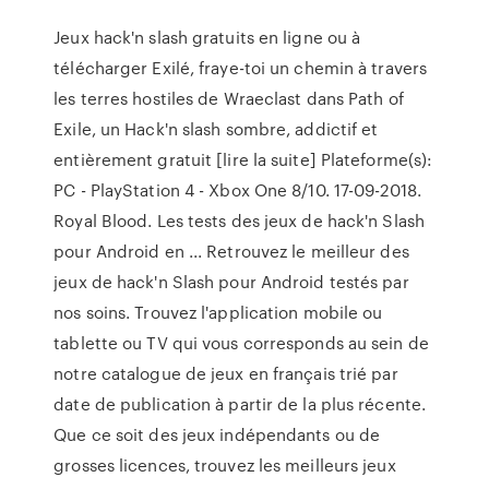
Jeux hack'n slash gratuits en ligne ou à
télécharger Exilé, fraye-toi un chemin à travers
les terres hostiles de Wraeclast dans Path of
Exile, un Hack'n slash sombre, addictif et
entièrement gratuit [lire la suite] Plateforme(s):
PC - PlayStation 4 - Xbox One 8/10. 17-09-2018.
Royal Blood. Les tests des jeux de hack'n Slash
pour Android en ... Retrouvez le meilleur des
jeux de hack'n Slash pour Android testés par
nos soins. Trouvez l'application mobile ou
tablette ou TV qui vous corresponds au sein de
notre catalogue de jeux en français trié par
date de publication à partir de la plus récente.
Que ce soit des jeux indépendants ou de
grosses licences, trouvez les meilleurs jeux