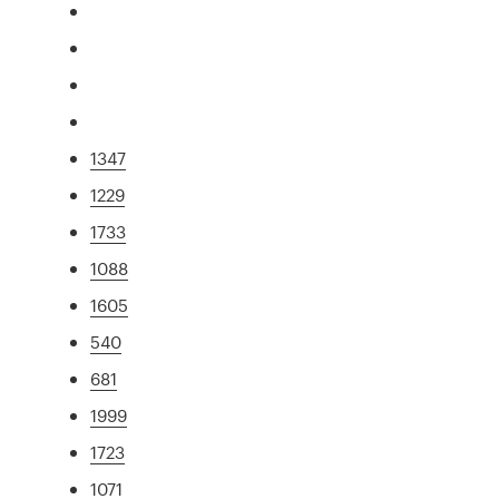
1347
1229
1733
1088
1605
540
681
1999
1723
1071