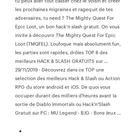
tu peux aller tout casser chez le voisin et créer
les prochaines migraines et ragequit de tes
adversaires, tu need ? The Mighty Quest For
Epic Loot, un bon hack’n slash gratuit. On vous
invite à découvrir The Mighty Quest For Epic
Loot (TMQFEL). Loufoque mais absolument fun,
les parties sont rapides, drôles TOP 8 des
meilleurs HACK & SLASH GRATUITS sur …
29/11/2019 · Découvrez dans ce TOP une
selection des meilleurs Hack & Slash ou Action
RPG du store android et iOS. De quoi vous
occuper durant des milliers d'heures avant la
sortie de Diablo Immortals ou Hack'n'Slash
Gratuit sur PC : MU Legend - BJG - Bons Jeux ...