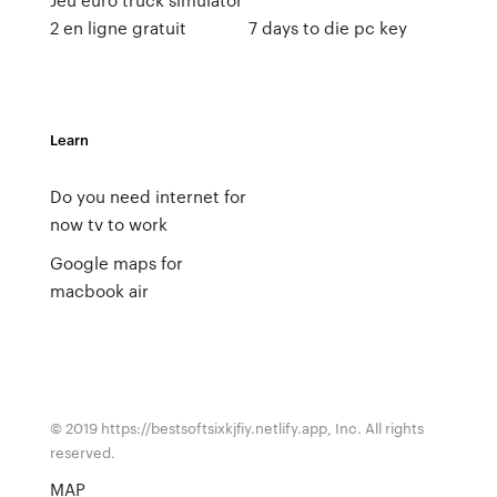
2 en ligne gratuit
7 days to die pc key
Learn
Do you need internet for
now tv to work
Google maps for
macbook air
© 2019 https://bestsoftsixkjfiy.netlify.app, Inc. All rights
reserved.
MAP