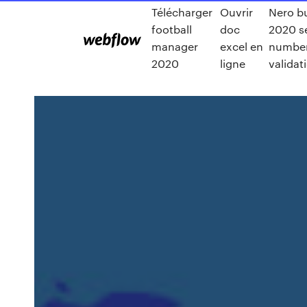
Télécharger
Ouvrir
Nero b
football
doc
2020 se
manager
excel en
numbe
2020
ligne
validat