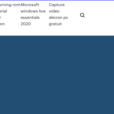
urning rom
Microsoft
Capture
rial
windows live
video
r
essentials
décran pc
ion
2020
gratuit