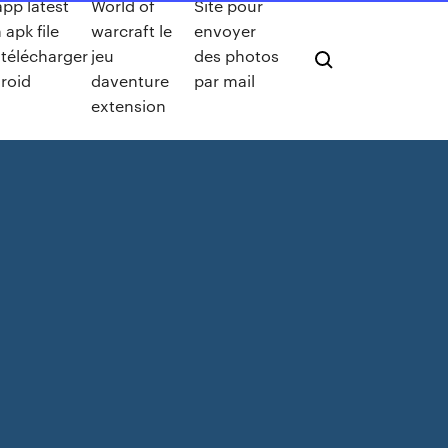
pp latest
World of
Site pour
 apk file
warcraft le
envoyer
 télécharger
jeu
des photos
roid
daventure
par mail
extension