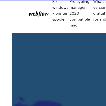
Fix it
Pro cycling
Whatsa
windows
manager
version
7 printer
2020
gratuit
spooler
compatible
for and
mac