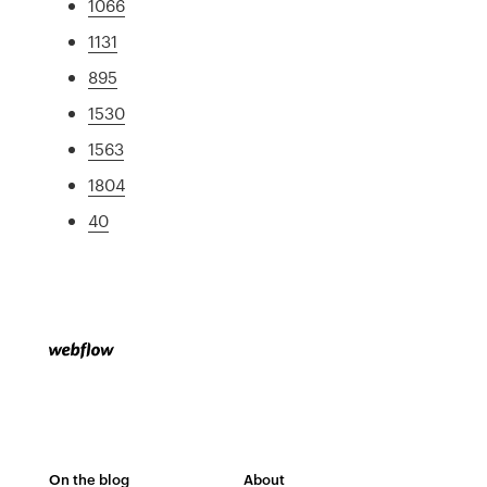
1066
1131
895
1530
1563
1804
40
On the blog
About